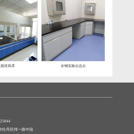
桌面排风罩
全钢实验台边台
25844
市牡丹区纬一路中段