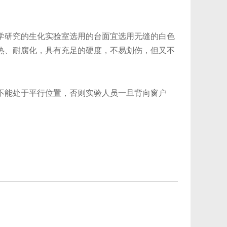
学研究的生化实验室选用的台面宜选用无缝的白色
热、耐腐化，具有充足的硬度，不易划伤，但又不
不能处于平行位置，否则实验人员一旦背向窗户