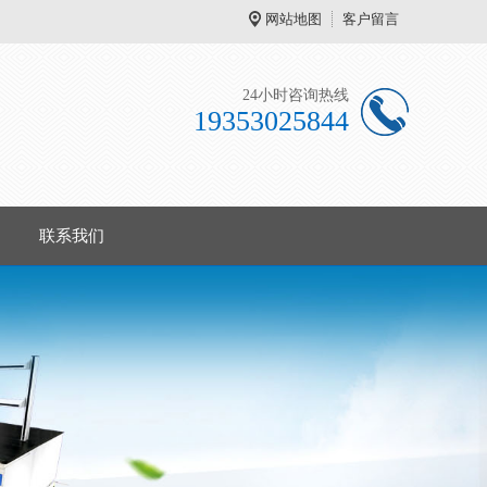
网站地图
客户留言
24小时咨询热线
19353025844
联系我们