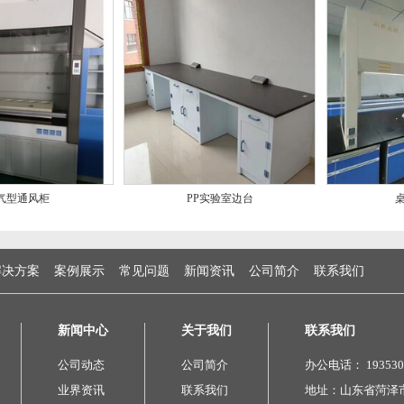
气型通风柜
PP实验室边台
解决方案
案例展示
常见问题
新闻资讯
公司简介
联系我们
新闻中心
关于我们
联系我们
公司动态
公司简介
办公电话： 193530
业界资讯
联系我们
地址：山东省菏泽