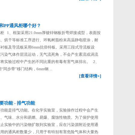
和PP通风柜哪个好？
柜 1、框架采用21.0mm厚镀锌钢板折弯焊接成型，表面按
洗、烘干等标准工序进行、环氧树脂粉末高温静电喷涂，耐
衬板及导流板采用6mm抗倍特板。采用三段式导流板设
区污染气体作层流运动，无气流死角，不会产生紊流或涡流
将实验过程中产生的不同比重的有毒有害气体排出。 2、
“同步带”移门结构，6mm钢 ...
[查看详情+]
要功能 - 排气功能
要功能是排气功能。在化学实验室，实验操作过程中会产生
体、气味、水分和易燃、易爆、腐蚀性物质。为了保护使用
防止实验中的污染物扩散到实验室，应在污染源附近使用通
使用的通风柜数量少，只用于有特别有害危险气体和大量热