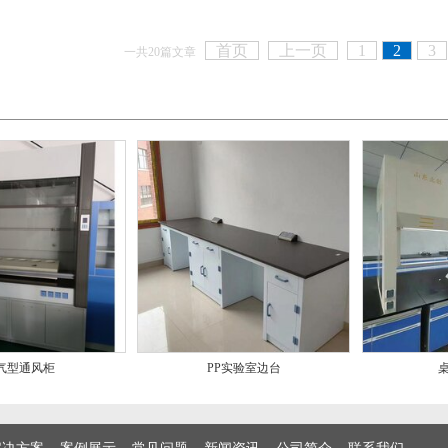
首页
上一页
1
2
3
一共20篇文章
气型通风柜
PP实验室边台