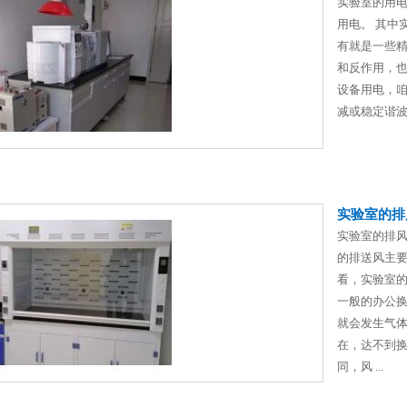
实验室的用
用电。 其中
有就是一些
和反作用，也
设备用电，
减或稳定谐波
实验室的排
实验室的排
的排送风主
看，实验室的
一般的办公
就会发生气
在，达不到换
同，风 ...