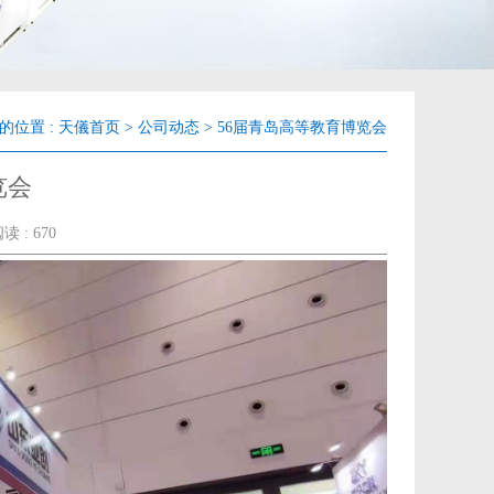
的位置 :
天儀首页
>
公司动态
>
56届青岛高等教育博览会
览会
读 : 670